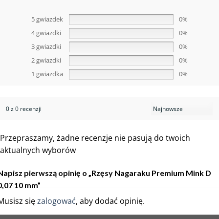
5 gwiazdek
0%
4 gwiazdki
0%
3 gwiazdki
0%
2 gwiazdki
0%
1 gwiazdka
0%
0 z 0 recenzji
Przepraszamy, żadne recenzje nie pasują do twoich
aktualnych wyborów
Napisz pierwszą opinię o „Rzęsy Nagaraku Premium Mink D
0,07 10 mm”
Musisz się
zalogować
, aby dodać opinię.