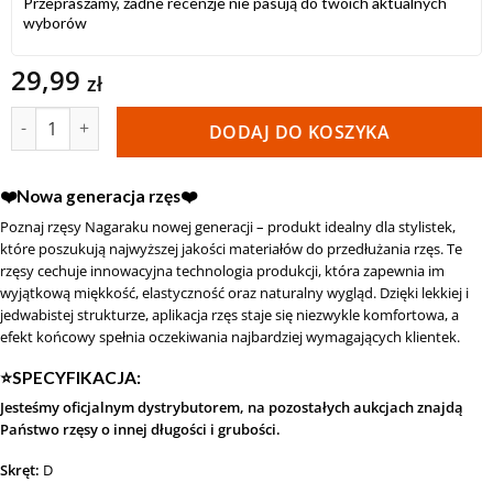
Przepraszamy, żadne recenzje nie pasują do twoich aktualnych
wyborów
29,99
zł
ilość Rzęsy Nagaraku Premium Mink D 0,07 10 mm
DODAJ DO KOSZYKA
❤️Nowa generacja rzęs❤️
Poznaj rzęsy Nagaraku nowej generacji – produkt idealny dla stylistek,
które poszukują najwyższej jakości materiałów do przedłużania rzęs. Te
rzęsy cechuje innowacyjna technologia produkcji, która zapewnia im
wyjątkową miękkość, elastyczność oraz naturalny wygląd. Dzięki lekkiej i
jedwabistej strukturze, aplikacja rzęs staje się niezwykle komfortowa, a
efekt końcowy spełnia oczekiwania najbardziej wymagających klientek.
⭐️SPECYFIKACJA:
Jesteśmy oficjalnym dystrybutorem, na pozostałych aukcjach znajdą
Państwo rzęsy o innej długości i grubości.
Skręt:
D