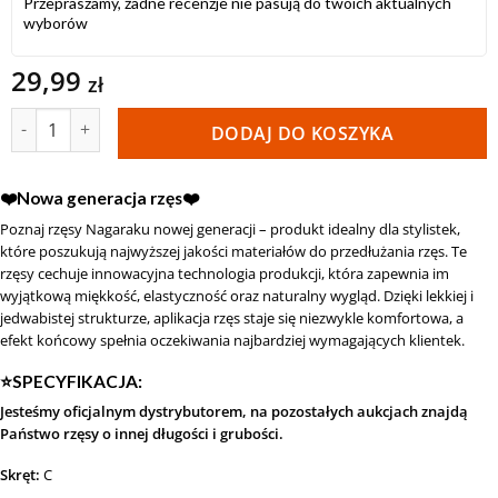
Przepraszamy, żadne recenzje nie pasują do twoich aktualnych
wyborów
29,99
zł
ilość Rzęsy Nagaraku Premium Mink C 0,07 13 mm
DODAJ DO KOSZYKA
❤️Nowa generacja rzęs❤️
Poznaj rzęsy Nagaraku nowej generacji – produkt idealny dla stylistek,
które poszukują najwyższej jakości materiałów do przedłużania rzęs. Te
rzęsy cechuje innowacyjna technologia produkcji, która zapewnia im
wyjątkową miękkość, elastyczność oraz naturalny wygląd. Dzięki lekkiej i
jedwabistej strukturze, aplikacja rzęs staje się niezwykle komfortowa, a
efekt końcowy spełnia oczekiwania najbardziej wymagających klientek.
⭐️SPECYFIKACJA:
Jesteśmy oficjalnym dystrybutorem, na pozostałych aukcjach znajdą
Państwo rzęsy o innej długości i grubości.
Skręt:
C