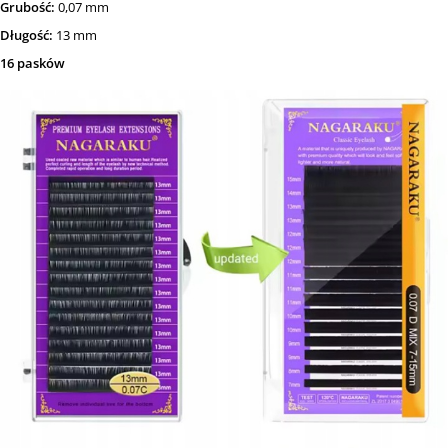
Grubość:
0,07 mm
Długość:
13 mm
16 pasków