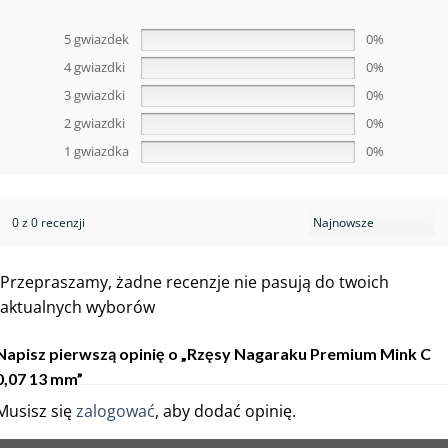
5 gwiazdek
0%
4 gwiazdki
0%
3 gwiazdki
0%
2 gwiazdki
0%
1 gwiazdka
0%
0 z 0 recenzji
Przepraszamy, żadne recenzje nie pasują do twoich
aktualnych wyborów
Napisz pierwszą opinię o „Rzęsy Nagaraku Premium Mink C
0,07 13 mm”
Musisz się
zalogować
, aby dodać opinię.