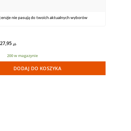
cenzje nie pasują do twoich aktualnych wyborów
a
tualna
na
27,95
.
nosi:
zł
95 zł.
200 w magazynie
AGARAKU C, 0.07mm MIX 5-8mm BSA-002 + pęseta
DODAJ DO KOSZYKA