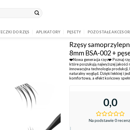
ECZKI DO RZĘS
APLIKATORY
PĘSETY
POZOSTAŁE AKCESOR
Rzęsy samoprzylep
8mm BSA-002 + pęs
❤️Nowa generacja rzęs❤️ Poznaj rzęs
które poszukują najwyższej jakości 
innowacyjna technologia produkcji,
naturalny wygląd. Dzięki lekkiej i je
komfortowa, a efekt końcowy spełni
0,0
Na podstawie 0 recenzj