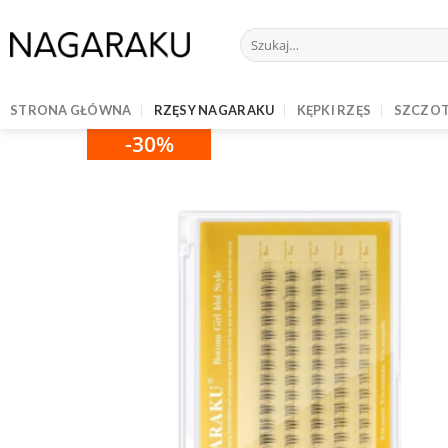
Skip
to
Szukaj:
content
STRONA GŁÓWNA
RZĘSY NAGARAKU
KĘPKI RZĘS
SZCZOT
-30%