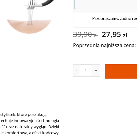
Przepraszamy, żadne re
Pierwotn
Ak
39,90
27,95
zł
zł
cena
ce
Poprzednia najniższa cena:
wynosiła:
wy
39,90 zł.
27,
ilość Rzęsy samoprzylepne N
stylistek, które poszukują
y cechuje innowacyjna technologia
ść oraz naturalny wygląd. Dzięki
zwykle komfortowa, a efekt końcowy