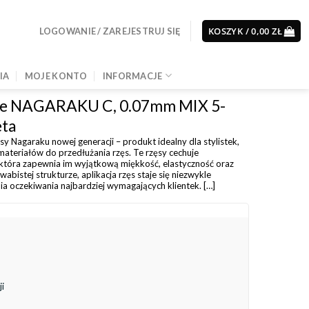
KOSZYK /
0,00
ZŁ
LOGOWANIE / ZAREJESTRUJ SIĘ
IA
MOJE KONTO
INFORMACJE
ne NAGARAKU C, 0.07mm MIX 5-
eta
y Nagaraku nowej generacji – produkt idealny dla stylistek,
materiałów do przedłużania rzęs. Te rzęsy cechuje
 która zapewnia im wyjątkową miękkość, elastyczność oraz
dwabistej strukturze, aplikacja rzęs staje się niezwykle
a oczekiwania najbardziej wymagających klientek. […]
i