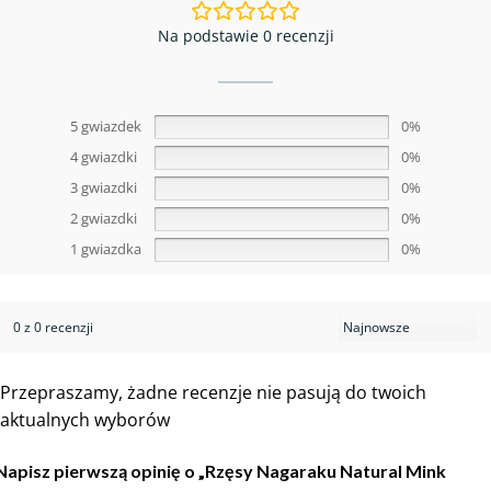
Na podstawie 0 recenzji
5 gwiazdek
0%
4 gwiazdki
0%
3 gwiazdki
0%
2 gwiazdki
0%
1 gwiazdka
0%
0 z 0 recenzji
Przepraszamy, żadne recenzje nie pasują do twoich
aktualnych wyborów
Napisz pierwszą opinię o „Rzęsy Nagaraku Natural Mink