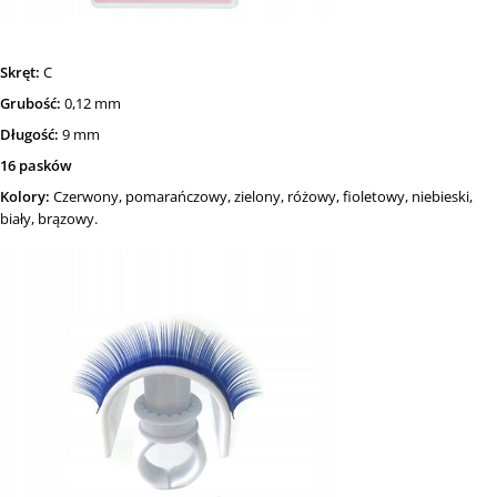
Skręt:
C
Grubość:
0,12 mm
Długość:
9 mm
16 pasków
Kolory:
Czerwony, pomarańczowy, zielony, różowy, fioletowy, niebieski,
biały, brązowy.