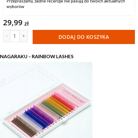
Przepraszamy, żadne recenzje nie pasują do twoich aktualnych
wyborów
29,99
zł
ilość Rzęsy Nagaraku Natural Mink Kolorowe C 0,12 9 mm
DODAJ DO KOSZYKA
NAGARAKU – RAINBOW LASHES