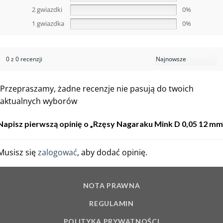
2 gwiazdki
0%
1 gwiazdka
0%
0 z 0 recenzji
Przepraszamy, żadne recenzje nie pasują do twoich
aktualnych wyborów
Napisz pierwszą opinię o „Rzęsy Nagaraku Mink D 0,05 12 mm
Musisz się
zalogować
, aby dodać opinię.
NOTA PRAWNA
REGULAMIN
POLITYKA PRYWATNOŚCI