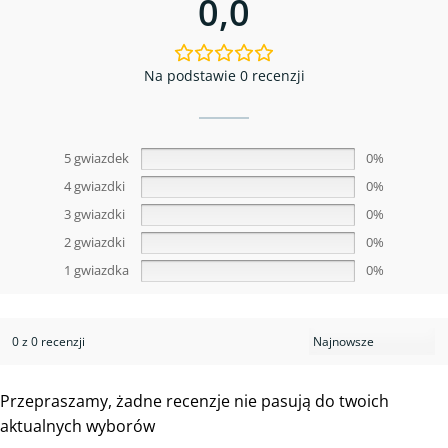
0,0
Na podstawie 0 recenzji
5 gwiazdek
0%
4 gwiazdki
0%
3 gwiazdki
0%
2 gwiazdki
0%
1 gwiazdka
0%
0 z 0 recenzji
Przepraszamy, żadne recenzje nie pasują do twoich
aktualnych wyborów