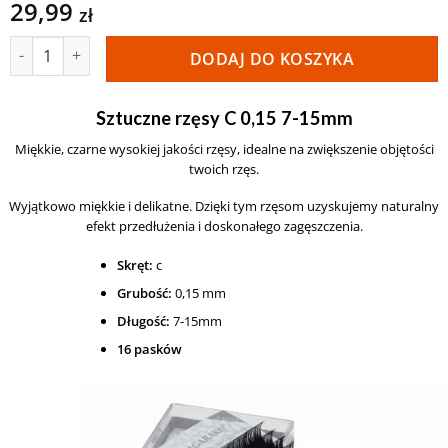
29,99
zł
ilość Rzęsy Nagaraku Mink C 0,15 7-15mm
DODAJ DO KOSZYKA
Sztuczne rzęsy C 0,15 7-15mm
Miękkie, czarne wysokiej jakości rzęsy, idealne na zwiększenie objętości
twoich rzęs.
Wyjątkowo miękkie i delikatne. Dzięki tym rzęsom uzyskujemy naturalny
efekt przedłużenia i doskonałego zagęszczenia.
Skręt:
c
Grubość:
0,15 mm
Długość:
7-15mm
16 pasków