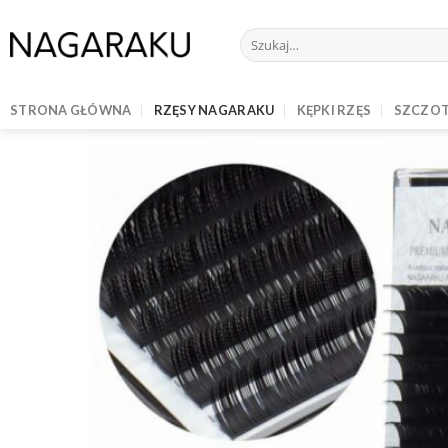
Skip
to
Szukaj:
content
STRONA GŁÓWNA
RZĘSY NAGARAKU
KĘPKI RZĘS
SZCZOT