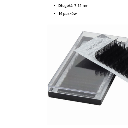
Długość:
7-15mm
16 pasków