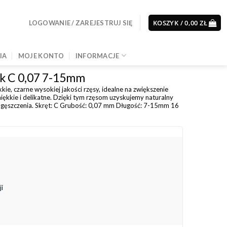
KOSZYK /
0,00
ZŁ
LOGOWANIE / ZAREJESTRUJ SIĘ
IA
MOJE KONTO
INFORMACJE
k C 0,07 7-15mm
e, czarne wysokiej jakości rzęsy, idealne na zwiększenie
iękkie i delikatne. Dzięki tym rzęsom uzyskujemy naturalny
zagęszczenia. Skręt: C Grubość: 0,07 mm Długość: 7-15mm 16
i