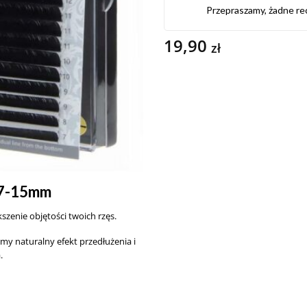
Przepraszamy, żadne re
19,90
zł
 7-15mm
kszenie objętości twoich rzęs.
my naturalny efekt przedłużenia i
.