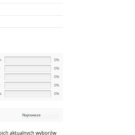
k
0%
i
0%
i
0%
i
0%
a
0%
woich aktualnych wyborów