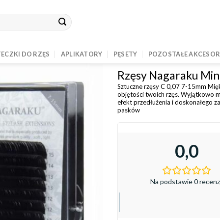
ECZKI DO RZĘS
APLIKATORY
PĘSETY
POZOSTAŁE AKCESOR
Rzęsy Nagaraku Min
Sztuczne rzęsy C 0,07 7-15mm Miękki
objętości twoich rzęs. Wyjątkowo m
efekt przedłużenia i doskonałego 
pasków
0,0
Na podstawie 0 recenzj