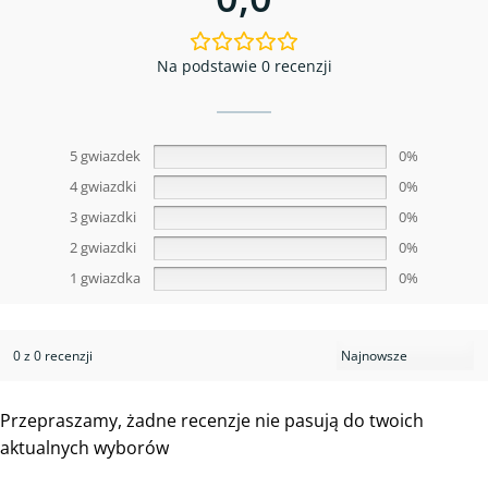
Na podstawie 0 recenzji
5 gwiazdek
0%
4 gwiazdki
0%
3 gwiazdki
0%
2 gwiazdki
0%
1 gwiazdka
0%
0 z 0 recenzji
Przepraszamy, żadne recenzje nie pasują do twoich
aktualnych wyborów