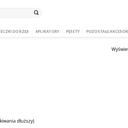
ECZKI DO RZĘS
APLIKATORY
PĘSETY
POZOSTAŁE AKCESOR
Wyświet
kiwania dłuższy)