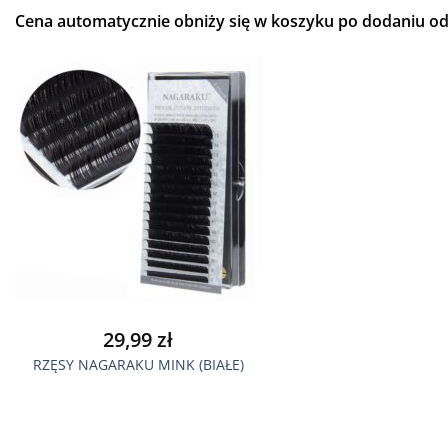
Cena automatycznie obniży się w koszyku po dodaniu odp
29,99
zł
RZĘSY NAGARAKU MINK (BIAŁE)
Ten
produkt
ma