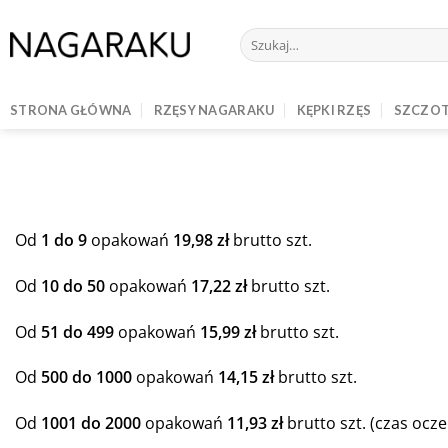
Skip
to
Szukaj:
content
STRONA GŁÓWNA
RZĘSY NAGARAKU
KĘPKI RZĘS
SZCZOT
Od
1 do 9
opakowań
19,98 zł
brutto szt.
Od
10 do 50
opakowań
17,22 zł
brutto szt.
Od
51 do 499
opakowań
15,99 zł
brutto szt.
Od
500 do 1000
opakowań
14,15 zł
brutto szt.
Od
1001 do 2000
opakowań
11,93 zł
brutto szt. (czas ocze